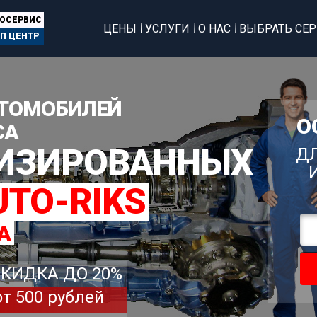
ТОСЕРВИС
ЦЕНЫ
УСЛУГИ
О НАС
ВЫБРАТЬ СЕ
П ЦЕНТР
ТОМОБИЛЕЙ
О
СА
ЛИЗИРОВАННЫХ
ДЛ
UTO-RIKS
А
СКИДКА ДО 20%
от 500 рублей