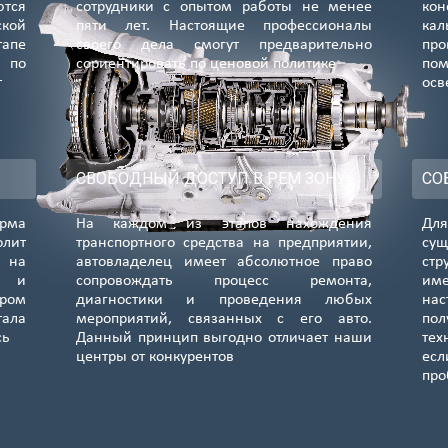
ются
сотрудники с опытом работы не менее
кон
Подробнее...
Подробнее...
Подробнее...
ской
пяти лет. Настоящие профессионалы
ка
апе
своего дела смогут предварительно
про
Волоколам.
Сходненская
Багратион.
 по
сориентировать по ценовой политике
по
т
 (985) 138-00-82
8 (985) 138-00-82
8 (985) 138-00-
осв
Подробнее...
Подробнее...
Подробнее...
Красные ворота
Крылатское
Бутово
 (985) 138-00-82
8 (985) 138-00-82
8 (985) 138-00-
СВОБОДНЫЙ ДОСТУП В РЕМ ЗОНУ
СО
Подробнее...
Подробнее...
Подробнее...
орма
На каждом из этапов нахождения
Для
Тушинская
Угрешская
Первомайска
лит
транспортного средства на предприятии,
сущ
 (985) 138-00-82
8 (985) 138-00-82
8 (985) 138-00-
я на
автовладелец имеет абсолютное право
стр
Подробнее...
Подробнее...
Подробнее...
е и
сопровождать процесс ремонта,
им
ром
диагностики и проведения любых
нас
Мосрентген
ЗИЛ
Беговая
тала
мероприятий, связанных с его авто.
по
сь
 (985) 138-00-82
Данный принцип выгодно отличает наши
8 (985) 138-00-82
8 (985) 138-00-
тех
центры от конкурентов
ес
Подробнее...
Подробнее...
Подробнее...
пр
Планерная
Филатов Луг
Новохохловск.
 (985) 138-00-82
8 (985) 138-00-82
8 (985) 138-00-
Подробнее...
Подробнее...
Подробнее...