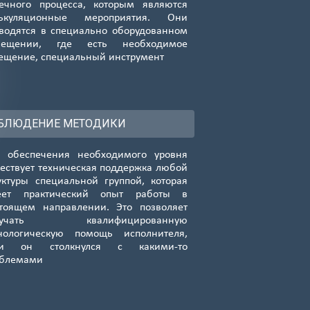
ечного процесса, которым являются
Подробнее...
лькуляционные мероприятия. Они
водятся в специально оборудованном
Новопередел.
мещении, где есть необходимое
82
ещение, специальный инструмент
8 (985) 138-00-82
Подробнее...
Студенческая
82
8 (985) 138-00-82
БЛЮДЕНИЕ МЕТОДИКИ
Подробнее...
 обеспечения необходимого уровня
я
Кантемир.
ествует техническая поддержка любой
82
8 (985) 138-00-82
уктуры специальной группой, которая
Подробнее...
еет практический опыт работы в
тоящем направлении. Это позволяет
Кутузовская
лучать квалифицированную
82
нологическую помощь исполнителя,
8 (985) 138-00-82
ли он столкнулся с какими-то
Подробнее...
облемами
Пятницкое ш.
82
8 (985) 138-00-82
Подробнее...