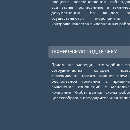
процессе восстановления соблюда
Подробнее...
все этапы прописанные в техниче
документации. На каждом эт
Петр.-Разумов.
осуществляются мероприятия
контролю качества выполненных рабо
8 (985) 138-00-82
8
Подробнее...
Павелецкая
8 (985) 138-00-82
8
ТЕХНИЧЕСКУЮ ПОДДЕРЖКУ
Подробнее...
Прием вне очереди – это удобная ф
Киевская
сотрудничества, которая позво
8 (985) 138-00-82
8
заказчику не тратить лишнее врем
Подробнее...
бесполезное толкание в приемк
выяснение отношений с менедже
Борисово
компании. Чтобы данная схема рабо
целесообразна предварительная запи
8 (985) 138-00-82
8
Подробнее...
Медведково
8 (985) 138-00-82
8
Подробнее...