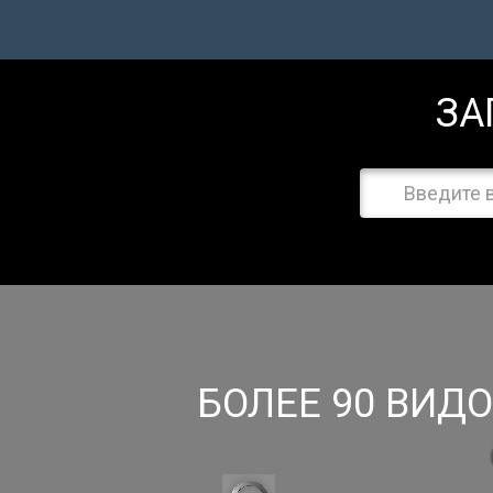
Фрунзенская
8 (985) 138-00-82
8
Подробнее...
ЗА
8
БОЛЕЕ 90 ВИД